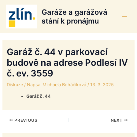
Přeskočit
Garáže a garážová
na
obsah
stání k pronájmu
Main
Men
Garáž č. 44 v parkovací
budově na adrese Podlesí IV
č. ev. 3559
Diskuze
/ Napsal
Michaela Boháčíková
/
13. 3. 2025
Garáž č. 44
PREVIOUS
NEXT