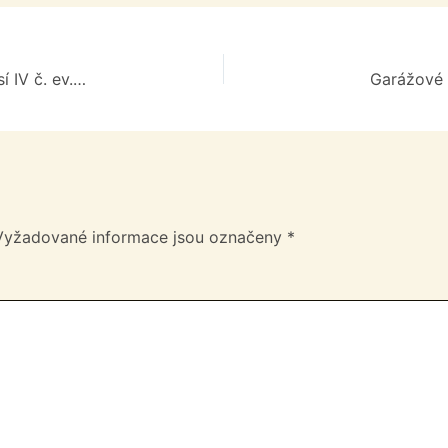
Garáž č. 25 v parkovací budově na adrese Podlesí IV č. ev. 3559
Garážové s
Vyžadované informace jsou označeny
*