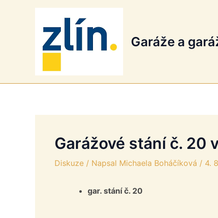
Přeskočit
na
obsah
Garáže a gará
Garážové stání č. 20 v
Diskuze
/ Napsal
Michaela Boháčíková
/
4. 
gar. stání č. 20