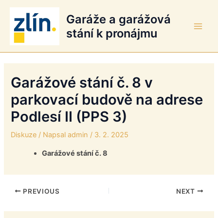
Přeskočit
Garáže a garážová
na
obsah
stání k pronájmu
Main
Men
Garážové stání č. 8 v
parkovací budově na adrese
Podlesí II (PPS 3)
Diskuze
/ Napsal
admin
/
3. 2. 2025
Garážové stání č. 8
PREVIOUS
NEXT